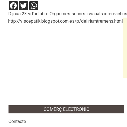
Facebook
Twitter
WhatsApp
Dijous 23 vd’octubre Orgasmes sonors i visuals intereactiu
http://viscepatik.blogspot.com.es/p/deliriumtremens.html
2014-
10-
22
COMERÇ ELECTRÒNIC
Contacte