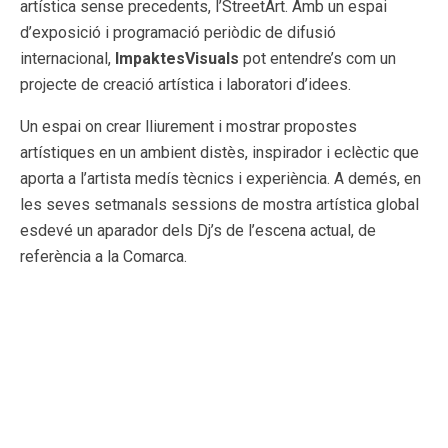
artística sense precedents, l’StreetArt. Amb un espai
d’exposició i programació periòdic de difusió
internacional,
ImpaktesVisuals
pot entendre’s com un
projecte de creació artística i laboratori d’idees.
Un espai on crear lliurement i mostrar propostes
artístiques en un ambient distès, inspirador i eclèctic que
aporta a l’artista medís tècnics i experiència. A demés, en
les seves setmanals sessions de mostra artística global
esdevé un aparador dels Dj’s de l’escena actual, de
referència a la Comarca.