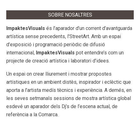
SOBRE NOSALTRES
ImpaktesVisuals
és l’aparador d’un corrent d’avantguarda
artística sense precedents, l’StreetArt. Amb un espai
d’exposició i programació periòdic de difusió
internacional,
ImpaktesVisuals
pot entendre’s com un
projecte de creació artística i laboratori d’idees.
Un espai on crear lliurement i mostrar propostes
artístiques en un ambient distès, inspirador i eclèctic que
aporta a l’artista medís tècnics i experiència. A demés, en
les seves setmanals sessions de mostra artística global
esdevé un aparador dels Dj’s de l’escena actual, de
referència a la Comarca.