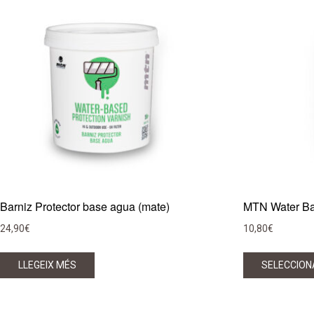
recent
Barniz Protector base agua (mate)
MTN Water Ba
24,90
€
10,80
€
LLEGEIX MÉS
SELECCION