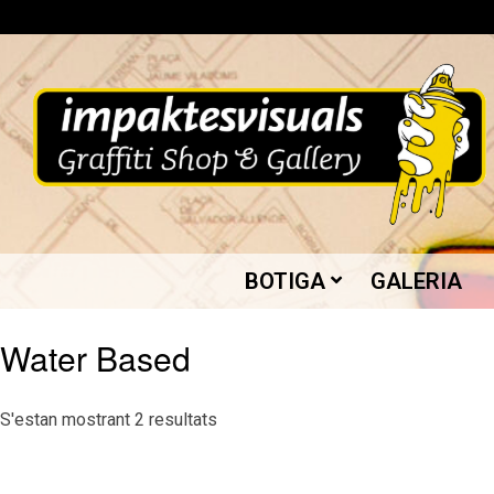
Skip
to
content
IMPAKTES
BOTIGA
GALERIA
VISUALS
Water Based
Ordenat
S'estan mostrant 2 resultats
per
més