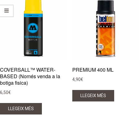
recent
COVERSALL™ WATER-
PREMIUM 400 ML
BASED (Només venda a la
4,90
€
botiga fisica)
6,50
€
LLEGEIX MÉS
LLEGEIX MÉS