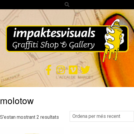
Search
Skip
to
content
IMPAKTES
VISUALS
Secondary
molotow
Navigation
Menu
Ordenat
S'estan mostrant 2 resultats
per
més