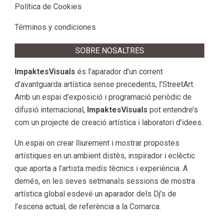
Política de Cookies
Términos y condiciones
SOBRE NOSALTRES
ImpaktesVisuals
és l’aparador d’un corrent
d’avantguarda artística sense precedents, l’StreetArt.
Amb un espai d’exposició i programació periòdic de
difusió internacional,
ImpaktesVisuals
pot entendre’s
com un projecte de creació artística i laboratori d’idees.
Un espai on crear lliurement i mostrar propostes
artístiques en un ambient distès, inspirador i eclèctic
que aporta a l’artista medís tècnics i experiència. A
demés, en les seves setmanals sessions de mostra
artística global esdevé un aparador dels Dj’s de
l’escena actual, de referència a la Comarca.