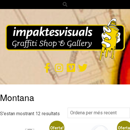
Search
Skip
to
content
IMPAKTES
VISUALS
Secondary
Montana
Navigation
Menu
Ordenat
S'estan mostrant 12 resultats
per
Oferta!
Oferta
més