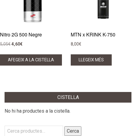
Nitro 2G 500 Negre
MTN x KRINK K-750
El
El
5,05
€
4,60
€
8,00
€
preu
preu
original
actual
AFEGEIX A LA CISTELLA
LLEGEIX MÉS
era:
és:
5,05€.
4,60€.
CISTELLA
No hi ha productes a la cistella.
Cerca:
Cerca