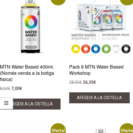
recent
MTN Water Based 400ml.
Pack 6 MTN Water Based
(Només venda a la botiga
Workshop
fisica)
El
El
28,50
€
26,30
€
El
El
8,50
€
7,00
€
preu
preu
preu
preu
original
actual
AFEGEIX A LA CISTELLA
original
actual
AFEGEIX A LA CISTELLA
era:
és:
era:
és:
28,50€.
26,30€.
8,50€.
7,00€.
Oferta!
Oferta