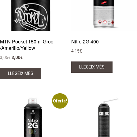
po
tri
a
la
pà
de
MTN Pocket 150ml Groc
Nitro 2G 400
/Amarillo/Yellow
pr
4,15
€
El
El
3,05
€
3,00
€
preu
preu
LLEGEIX MÉS
original
actual
LLEGEIX MÉS
era:
és:
3,05€.
3,00€.
Oferta!