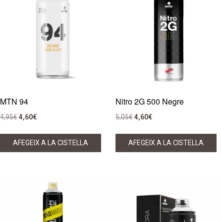
MTN 94
Nitro 2G 500 Negre
El
El
El
El
4,95
€
4,60
€
5,05
€
4,60
€
preu
preu
preu
preu
original
actual
original
actual
AFEGEIX A LA CISTELLA
AFEGEIX A LA CISTELLA
era:
és:
era:
és:
4,95€.
4,60€.
5,05€.
4,60€.