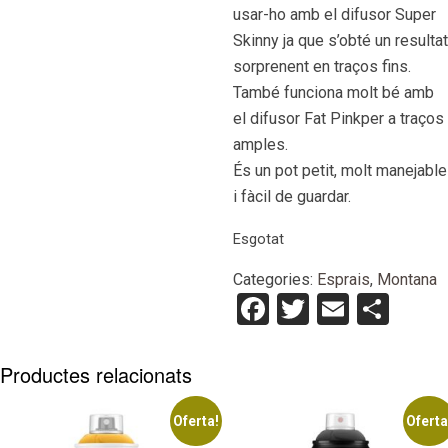
usar-ho amb el difusor Super
Skinny ja que s’obté un resultat
sorprenent en traços fins.
També funciona molt bé amb
el difusor Fat Pinkper a traços
amples.
És un pot petit, molt manejable
i fàcil de guardar.
Esgotat
Categories:
Esprais
,
Montana
Facebook
Twitter
Email
Com
Productes relacionats
Oferta!
Oferta