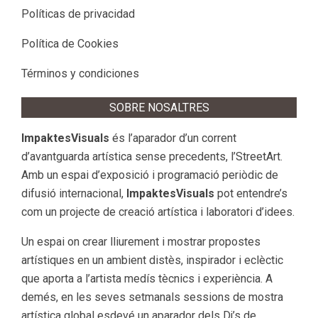
Políticas de privacidad
Política de Cookies
Términos y condiciones
SOBRE NOSALTRES
ImpaktesVisuals
és l’aparador d’un corrent
d’avantguarda artística sense precedents, l’StreetArt.
Amb un espai d’exposició i programació periòdic de
difusió internacional,
ImpaktesVisuals
pot entendre’s
com un projecte de creació artística i laboratori d’idees.
Un espai on crear lliurement i mostrar propostes
artístiques en un ambient distès, inspirador i eclèctic
que aporta a l’artista medís tècnics i experiència. A
demés, en les seves setmanals sessions de mostra
artística global esdevé un aparador dels Dj’s de