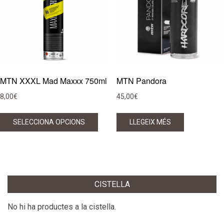
MTN XXXL Mad Maxxx 750ml
MTN Pandora
8,00
€
45,00
€
Aquest
SELECCIONA OPCIONS
LLEGEIX MÉS
producte
té
diverses
variants.
Les
CISTELLA
opcions
es
No hi ha productes a la cistella.
poden