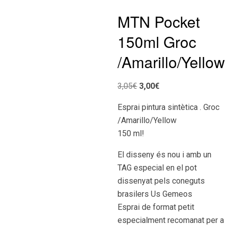
MTN Pocket
150ml Groc
/Amarillo/Yellow
El
El
3,05
€
3,00
€
preu
preu
Esprai pintura sintètica . Groc
original
actual
/Amarillo/Yellow
era:
és:
150 ml!
3,05€.
3,00€.
El disseny és nou i amb un
TAG especial en el pot
dissenyat pels coneguts
brasilers Us Gemeos
Esprai de format petit
especialment recomanat per a