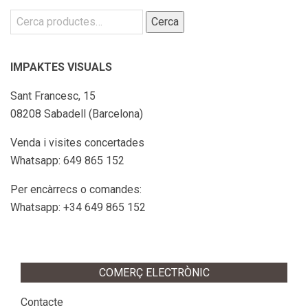
triar
Cerca:
Cerca
a
la
pàgina
IMPAKTES VISUALS
del
Sant Francesc, 15
producte
08208 Sabadell (Barcelona)
Venda i visites concertades
Whatsapp: 649 865 152
Per encàrrecs o comandes:
Whatsapp: +34 649 865 152
COMERÇ ELECTRÒNIC
Contacte