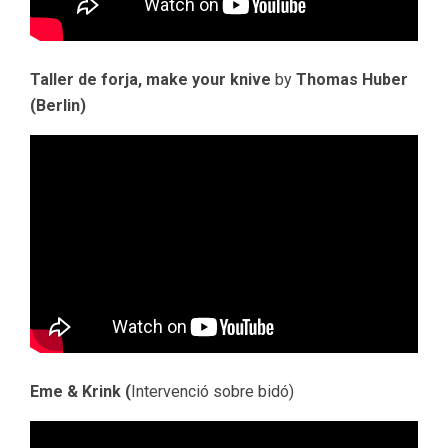
Taller de forja, make your knive
by
Thomas Huber
(Berlin)
Eme & Krink (
Intervenció sobre bidó)