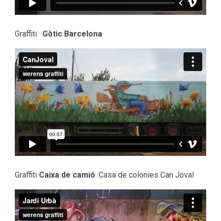
Graffiti ·
Gòtic Barcelona
Graffiti
Caixa de camió
· Casa de colonies Can Joval