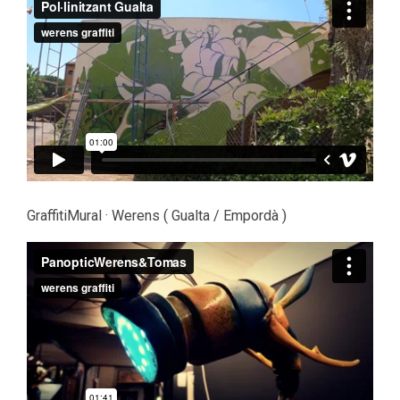
GraffitiMural · Werens ( Gualta / Empordà )