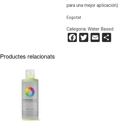
para una mejor aplicación).
Esgotat
Categoria:
Water Based
Facebook
Twitter
Email
Com
Productes relacionats