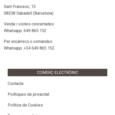
del
Sant Francesc, 15
producte
08208 Sabadell (Barcelona)
Venda i visites concertades
Whatsapp: 649 865 152
Per encàrrecs o comandes:
Whatsapp: +34 649 865 152
COMERÇ ELECTRÒNIC
Contacte
Polítiques de privacitat
Política de Cookies