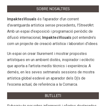
SOBRE NOSALTRES
ImpaktesVisuals
és l’aparador d’un corrent
d’avantguarda artística sense precedents, l’StreetArt.
Amb un espai d’exposició i programació periòdic de
difusió internacional,
ImpaktesVisuals
pot entendre’s
com un projecte de creació artística i laboratori d’idees.
Un espai on crear lliurement i mostrar propostes
artístiques en un ambient distès, inspirador i eclèctic
que aporta a l’artista medís tècnics i experiència. A
demés, en les seves setmanals sessions de mostra
artística global esdevé un aparador dels Dj’s de
l’escena actual, de referència a la Comarca.
BUTLLETI
Subscriu-te per rebre informació i ofertes destacades.