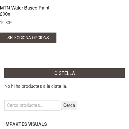
MTN Water Based Paint
200ml
10,80
€
Aquest
SELECCIONA OPCIONS
producte
té
diverses
variants.
Les
CISTELLA
opcions
es
No hi ha productes a la cistella.
poden
triar
Cerca:
Cerca
a
la
pàgina
IMPAKTES VISUALS