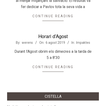
al menjar mitjançant la salivació. El resultat va
fer dedicar a Pavlov tota la seva vida a
CONTINUE READING
Horari d’Agost
2019-
By:
werens
On:
6 agost 2019
In:
Impaktes
08-
Durant l’Agost obrim els dimecres a la tarda de
06
5 a 8’30
CONTINUE READING
CISTELLA