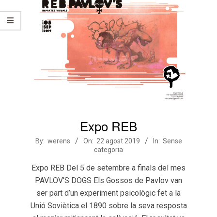
Expo REB
2019-
By:
werens
On:
22 agost 2019
In:
Sense
categoria
08-
22
Expo REB Del 5 de setembre a finals del mes
PAVLOV’S DOGS Els Gossos de Pavlov van
ser part d’un experiment psicològic fet a la
Unió Soviètica el 1890 sobre la seva resposta