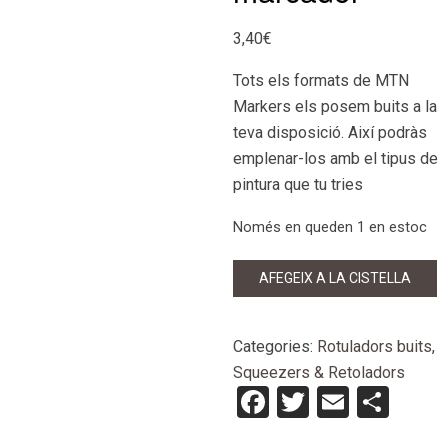
3,40
€
Tots els formats de MTN
Markers els posem buits a la
teva disposició. Així podràs
emplenar-los amb el tipus de
pintura que tu tries
Només en queden 1 en estoc
quantitat
AFEGEIX A LA CISTELLA
de
MTN
15mm
Categories:
Rotuladors buits
,
Empty
Squeezers & Retoladors
marcador
Facebook
Twitter
Email
Com