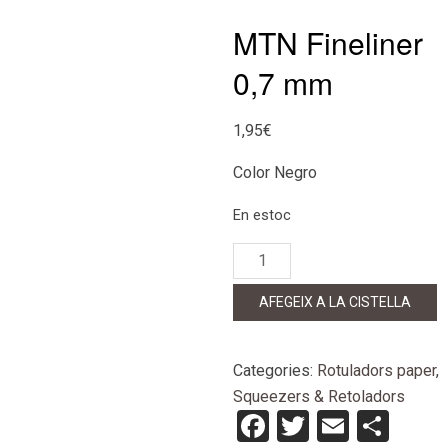
MTN Fineliner
0,7 mm
1,95
€
Color Negro
En estoc
quantitat
de
MTN
AFEGEIX A LA CISTELLA
Fineliner
0,7
mm
Categories:
Rotuladors paper
,
Squeezers & Retoladors
Facebook
Twitter
Email
Com