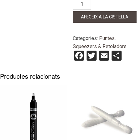
quantitat
de
Punta
AFEGEIX A LA CISTELLA
Rotulador
Water
Based
Categories:
Puntes
,
0,8mm
Squeezers & Retoladors
Facebook
Twitter
Email
Com
Productes relacionats