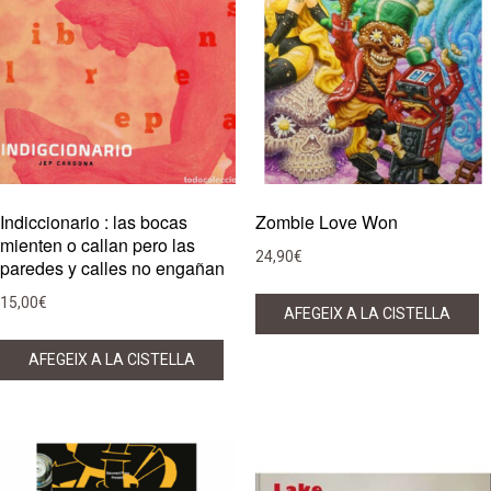
Indiccionario : las bocas
Zombie Love Won
mienten o callan pero las
24,90
€
paredes y calles no engañan
15,00
€
AFEGEIX A LA CISTELLA
AFEGEIX A LA CISTELLA