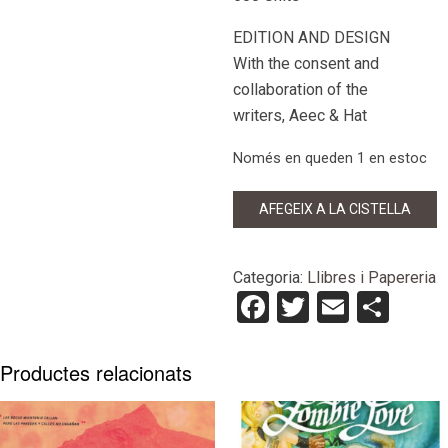
EDITION AND DESIGN
With the consent and
collaboration of the
writers, Aeec & Hat
Només en queden 1 en estoc
quantitat
AFEGEIX A LA CISTELLA
de
Versus
Aeec
Categoria:
Llibres i Papereria
&
Facebook
Twitter
Email
Com
Hat
Productes relacionats