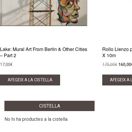
Lake: Mural Art From Berlin & Other Cities
Rollo Lienzo p
– Part 2
X 10m
El
17,00
€
175,00
€
160,00
preu
original
AFEGEIX A LA CISTELLA
AFEGEIX A 
era:
175,00€
CISTELLA
No hi ha productes a la cistella.