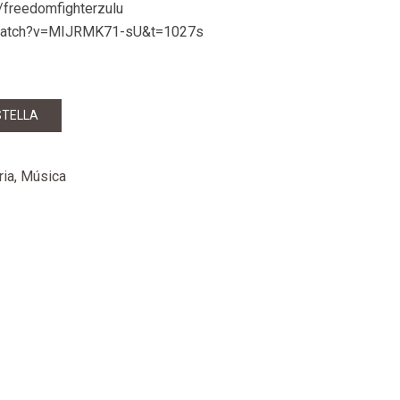
/freedomfighterzulu
/watch?v=MIJRMK71-sU&t=1027s
STELLA
ria
,
Música
mparteix