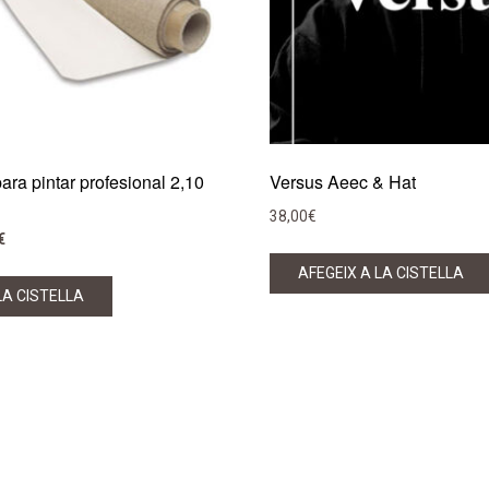
ara pintar profesional 2,10
Versus Aeec & Hat
38,00
€
El
€
preu
AFEGEIX A LA CISTELLA
actual
LA CISTELLA
és:
.
160,00€.