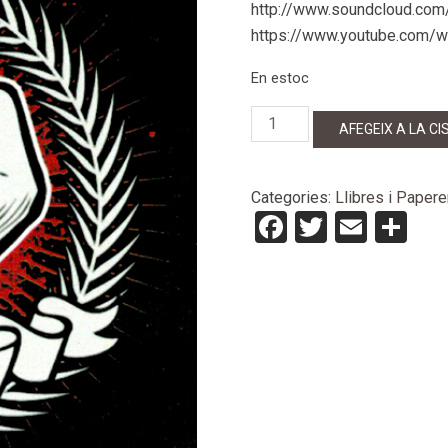
http://www.soundcloud.com
https://www.youtube.com
En estoc
quantitat
AFEGEIX A LA CI
de
Freedom
Fighter
Categories:
Llibres i Papere
CD
Facebook
Twitter
Email
Co
"Cerrando
etapas"