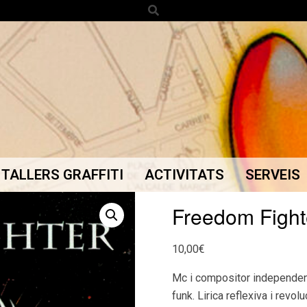
Search
TALLERS GRAFFITI
ACTIVITATS
SERVEIS
Secondary
Navigation
Freedom Fight
Menu
10,00
€
Mc i compositor independent,
funk. Lirica reflexiva i revolu