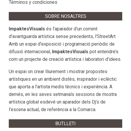
Términos y condiciones
SOBRE NOSALTRES
ImpaktesVisuals
és l’aparador d’un corrent
d’avantguarda artística sense precedents, l’StreetArt.
Amb un espai d’exposició i programació periòdic de
difusió internacional,
ImpaktesVisuals
pot entendre’s
com un projecte de creació artística i laboratori d’idees.
Un espai on crear lliurement i mostrar propostes
artístiques en un ambient distès, inspirador i eclèctic
que aporta a l’artista medís tècnics i experiència. A
demés, en les seves setmanals sessions de mostra
artística global esdevé un aparador dels Dj’s de
l’escena actual, de referència a la Comarca.
BUTLLETI