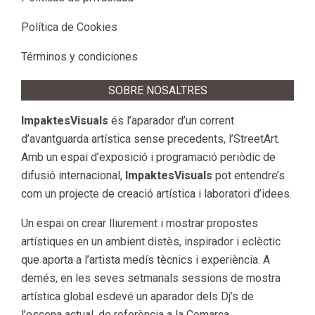
Política de Cookies
Términos y condiciones
SOBRE NOSALTRES
ImpaktesVisuals
és l’aparador d’un corrent
d’avantguarda artística sense precedents, l’StreetArt.
Amb un espai d’exposició i programació periòdic de
difusió internacional,
ImpaktesVisuals
pot entendre’s
com un projecte de creació artística i laboratori d’idees.
Un espai on crear lliurement i mostrar propostes
artístiques en un ambient distès, inspirador i eclèctic
que aporta a l’artista medís tècnics i experiència. A
demés, en les seves setmanals sessions de mostra
artística global esdevé un aparador dels Dj’s de
l’escena actual, de referència a la Comarca.