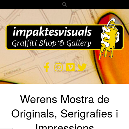
Search
Skip
to
content
IMPAKTES
VISUALS
Secondary
Werens Mostra de
Navigation
Menu
Originals, Serigrafies i
Impressions