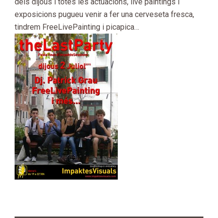
dels dijous i totes les actuacions, live paintings i
exposicions pugueu venir a fer una cerveseta fresca,
tindrem FreeLivePainting i picapica…
2015-
06-