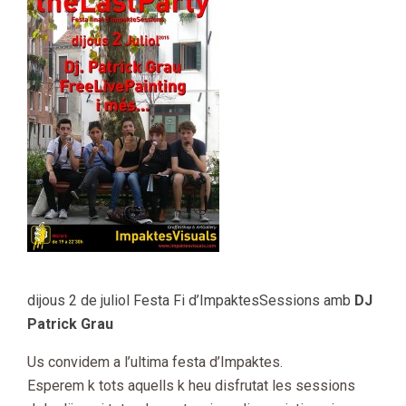
2015-
dijous 2 de juliol Festa Fi d’ImpaktesSessions amb
DJ
06-
Patrick Grau
30
Us convidem a l’ultima festa d’Impaktes.
Esperem k tots aquells k heu disfrutat les sessions