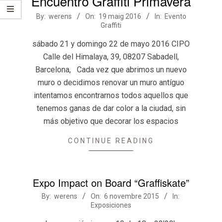
Encuentro Graffiti Primavera
2016-
By:
werens
On:
19 maig 2016
In:
Evento
Graffiti
05-
19
sábado 21 y domingo 22 de mayo 2016 CIPO
Calle del Himalaya, 39, 08207 Sabadell,
Barcelona, Cada vez que abrimos un nuevo
muro o decidimos renovar un muro antíguo
intentamos encontrarnos todos aquellos que
tenemos ganas de dar color a la ciudad, sin
más objetivo que decorar los espacios
CONTINUE READING
Expo Impact on Board “Graffiskate”
2015-
By:
werens
On:
6 novembre 2015
In:
Exposiciones
11-
06