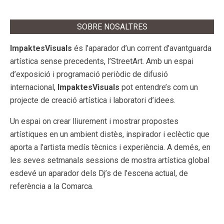
SOBRE NOSALTRES
ImpaktesVisuals
és l’aparador d’un corrent d’avantguarda
artística sense precedents, l’StreetArt. Amb un espai
d’exposició i programació periòdic de difusió
internacional,
ImpaktesVisuals
pot entendre’s com un
projecte de creació artística i laboratori d’idees.
Un espai on crear lliurement i mostrar propostes
artístiques en un ambient distès, inspirador i eclèctic que
aporta a l’artista medís tècnics i experiència. A demés, en
les seves setmanals sessions de mostra artística global
esdevé un aparador dels Dj’s de l’escena actual, de
referència a la Comarca.