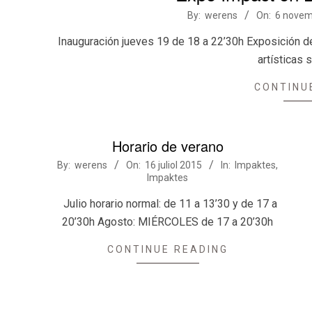
2015-
By:
werens
On:
6 novem
11-
Inauguración jueves 19 de 18 a 22’30h Exposición d
06
artísticas 
CONTINU
Horario de verano
2015-
By:
werens
On:
16 juliol 2015
In:
Impaktes
,
Impaktes
07-
16
Julio horario normal: de 11 a 13’30 y de 17 a
20’30h Agosto: MIÉRCOLES de 17 a 20’30h
CONTINUE READING