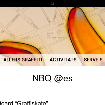
Search
TALLERS GRAFFITI
ACTIVITATS
SERVEIS
Secondary
Navigation
NBQ @es
Menu
oard “Graffiskate”