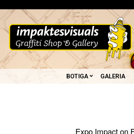
Skip
to
content
IMPAKTES
BOTIGA
GALERIA
VISUALS
Expo Impact on B