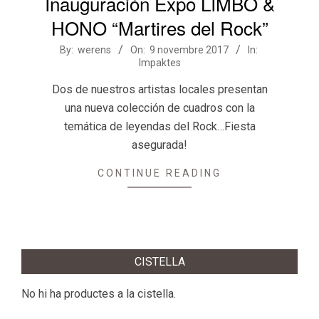
Inauguración Expo LIMBO &
HONO “Martires del Rock”
2017-
By:
werens
On:
9 novembre 2017
In:
Impaktes
11-
09
Dos de nuestros artistas locales presentan
una nueva colección de cuadros con la
temática de leyendas del Rock…Fiesta
asegurada!
CONTINUE READING
CISTELLA
No hi ha productes a la cistella.