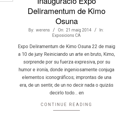
Inauguració Expo
Deliramentum de Kimo
Osuna
2014-
By:
werens
On:
21 maig 2014
In:
Exposicions CA
05-
21
Expo Deliramentum de Kimo Osuna 22 de maig
a 10 de juny Reiniciando un arte en bruto, Kimo,
sorprende por su fuerza expresiva, por su
humor e ironía, donde ingeniosamente conjuga
elementos iconográficos; improntas de una
era, de un sentir, de un no decir nada o quizás
decirlo todo… en
CONTINUE READING