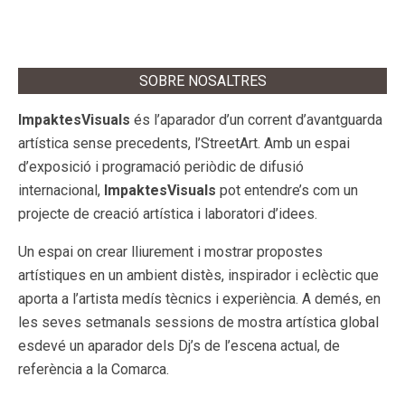
SOBRE NOSALTRES
ImpaktesVisuals
és l’aparador d’un corrent d’avantguarda
artística sense precedents, l’StreetArt. Amb un espai
d’exposició i programació periòdic de difusió
internacional,
ImpaktesVisuals
pot entendre’s com un
projecte de creació artística i laboratori d’idees.
Un espai on crear lliurement i mostrar propostes
artístiques en un ambient distès, inspirador i eclèctic que
aporta a l’artista medís tècnics i experiència. A demés, en
les seves setmanals sessions de mostra artística global
esdevé un aparador dels Dj’s de l’escena actual, de
referència a la Comarca.