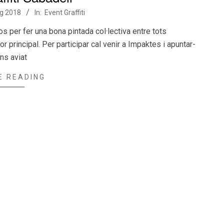
g 2018
In:
Event Graffiti
s per fer una bona pintada col·lectiva entre tots
 principal. Per participar cal venir a Impaktes i apuntar-
ns aviat
E READING