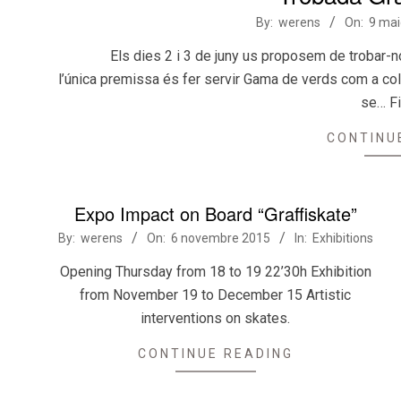
2018-
By:
werens
On:
9 mai
05-
Els dies 2 i 3 de juny us proposem de trobar-no
09
l’única premissa és fer servir Gama de verds com a color
se… Fi
CONTINU
Expo Impact on Board “Graffiskate”
2015-
By:
werens
On:
6 novembre 2015
In:
Exhibitions
11-
Opening Thursday from 18 to 19 22’30h Exhibition
06
from November 19 to December 15 Artistic
interventions on skates.
CONTINUE READING