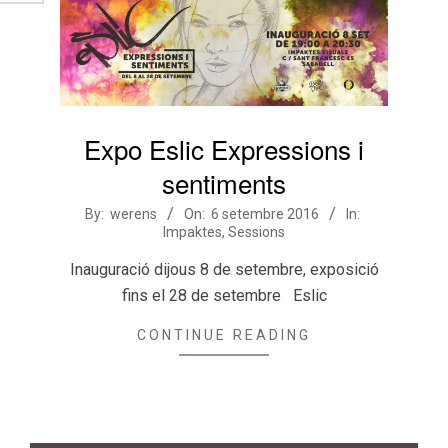
Expo Eslic Expressions i
sentiments
2016-
By:
werens
On:
6 setembre 2016
In:
Impaktes
,
Sessions
09-
06
Inauguració dijous 8 de setembre, exposició
fins el 28 de setembre Eslic
CONTINUE READING