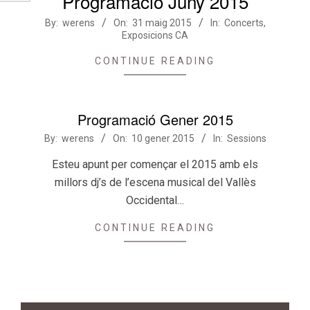
Programació Juny 2015
2015-
By:
werens
On:
31 maig 2015
In:
Concerts
,
Exposicions CA
05-
31
CONTINUE READING
Programació Gener 2015
2015-
By:
werens
On:
10 gener 2015
In:
Sessions
01-
Esteu apunt per començar el 2015 amb els
10
millors dj’s de l’escena musical del Vallès
Occidental…
CONTINUE READING