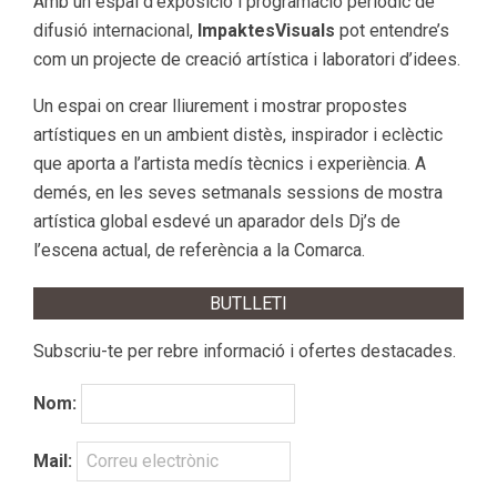
Amb un espai d’exposició i programació periòdic de
difusió internacional,
ImpaktesVisuals
pot entendre’s
com un projecte de creació artística i laboratori d’idees.
Un espai on crear lliurement i mostrar propostes
artístiques en un ambient distès, inspirador i eclèctic
que aporta a l’artista medís tècnics i experiència. A
demés, en les seves setmanals sessions de mostra
artística global esdevé un aparador dels Dj’s de
l’escena actual, de referència a la Comarca.
BUTLLETI
Subscriu-te per rebre informació i ofertes destacades.
Nom:
Mail: