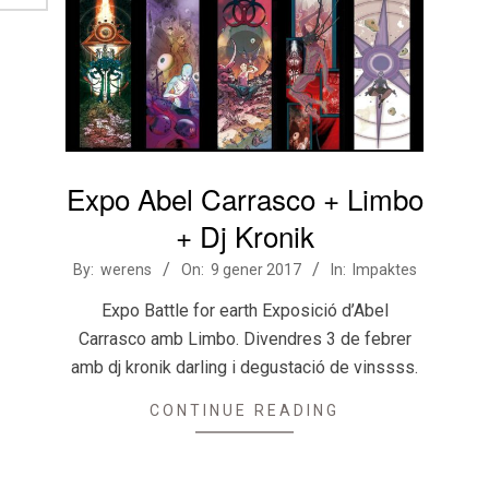
Expo Abel Carrasco + Limbo
+ Dj Kronik
2017-
By:
werens
On:
9 gener 2017
In:
Impaktes
01-
Expo Battle for earth Exposició d’Abel
09
Carrasco amb Limbo. Divendres 3 de febrer
amb dj kronik darling i degustació de vinssss.
CONTINUE READING