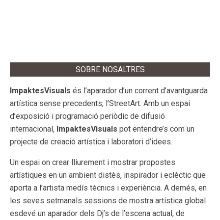
SOBRE NOSALTRES
ImpaktesVisuals
és l’aparador d’un corrent d’avantguarda
artística sense precedents, l’StreetArt. Amb un espai
d’exposició i programació periòdic de difusió
internacional,
ImpaktesVisuals
pot entendre’s com un
projecte de creació artística i laboratori d’idees.
Un espai on crear lliurement i mostrar propostes
artístiques en un ambient distès, inspirador i eclèctic que
aporta a l’artista medís tècnics i experiència. A demés, en
les seves setmanals sessions de mostra artística global
esdevé un aparador dels Dj’s de l’escena actual, de