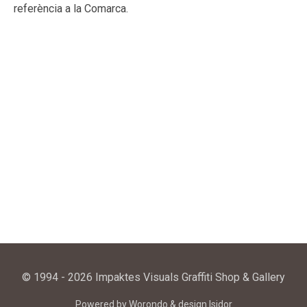
referència a la Comarca.
© 1994 - 2026 Impaktes Visuals Graffiti Shop & Gallery
Powered by
Worondo
& design
Isidor