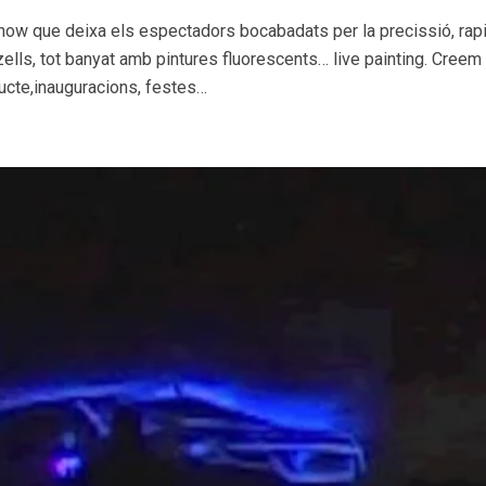
 show que deixa els espectadors bocabadats per la precissió, rap
zells, tot banyat amb pintures fluorescents… live painting. Cree
ucte,inauguracions, festes…