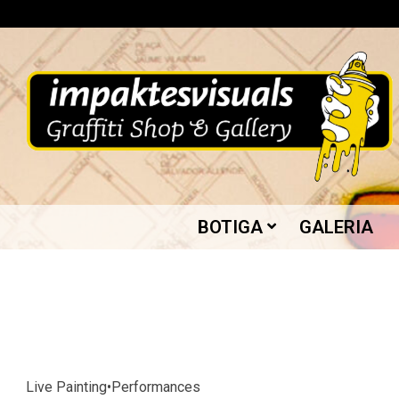
Skip
to
content
IMPAKTES
BOTIGA
GALERIA
VISUALS
Live Painting•Performances