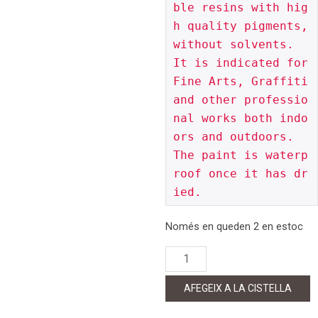
ble resins with hig
h quality pigments, 
without solvents.

It is indicated for 
Fine Arts, Graffiti 
and other professio
nal works both indo
ors and outdoors.

The paint is waterp
roof once it has dr
ied.
Només en queden 2 en estoc
quantitat
de
Pack
AFEGEIX A LA CISTELLA
16
mtn