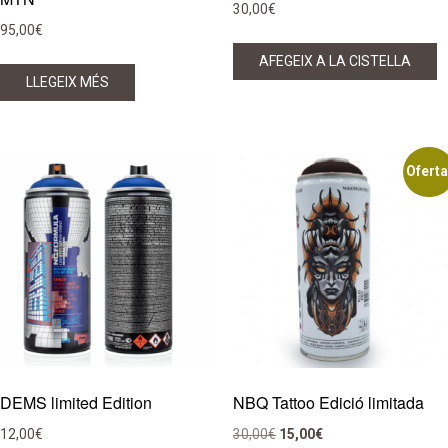
30,00
€
95,00
€
AFEGEIX A LA CISTELLA
LLEGEIX MÉS
Oferta
DEMS limited Edition
NBQ Tattoo Edició limitada
El
El
12,00
€
30,00
€
15,00
€