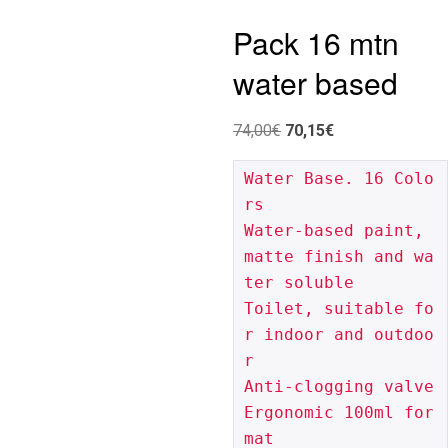
Pack 16 mtn
water based
El
El
74,00
€
70,15
€
preu
preu
Water Base. 16 Colo
original
actual
rs

era:
és:
Water-based paint, 
74,00€.
70,15€.
matte finish and wa
ter soluble

Toilet, suitable fo
r indoor and outdoo
r

Anti-clogging valve

Ergonomic 100ml for
mat
