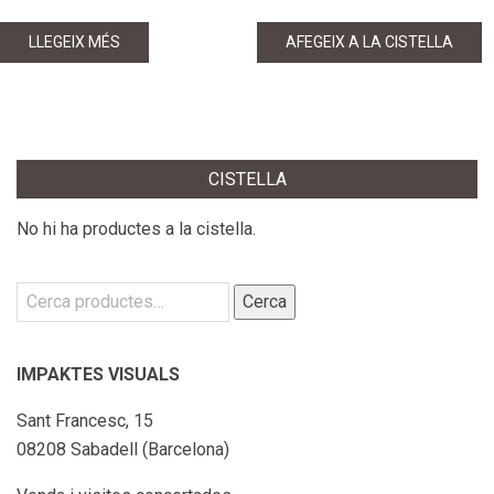
preu
preu
original
actual
LLEGEIX MÉS
AFEGEIX A LA CISTELLA
era:
és:
30,00€.
15,00€.
CISTELLA
No hi ha productes a la cistella.
Cerca:
Cerca
IMPAKTES VISUALS
Sant Francesc, 15
08208 Sabadell (Barcelona)