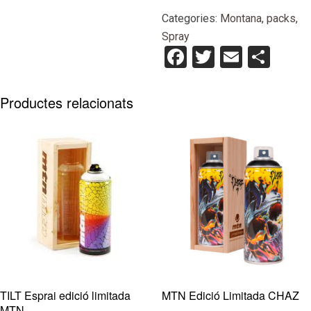
water
Categories:
Montana
,
packs
,
based
Spray
Facebook
Twitter
Email
Com
Productes relacionats
TILT Esprai edició limitada
MTN Edició Limitada CHAZ
MTN