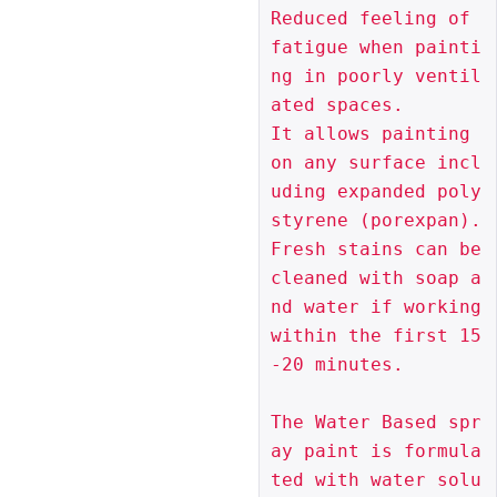
Reduced feeling of 
fatigue when painti
ng in poorly ventil
ated spaces.

It allows painting 
on any surface incl
uding expanded poly
styrene (porexpan).

Fresh stains can be 
cleaned with soap a
nd water if working 
within the first 15
-20 minutes.

The Water Based spr
ay paint is formula
ted with water solu