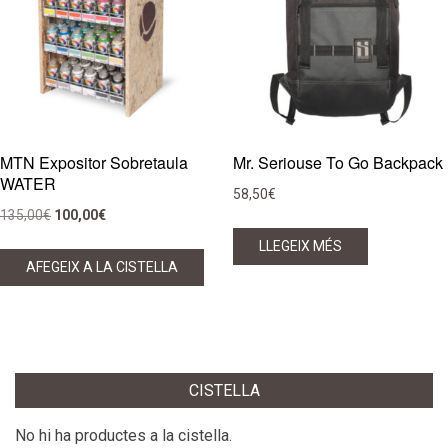
MTN Expositor Sobretaula
Mr. Seriouse To Go Backpack
WATER
58,50
€
El
El
135,00
€
100,00
€
preu
preu
LLEGEIX MÉS
original
actual
AFEGEIX A LA CISTELLA
era:
és:
135,00€.
100,00€.
CISTELLA
No hi ha productes a la cistella.