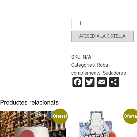
quantitat
de
Dessuadora
AFEGEIX A LA CISTELLA
DronAttack
W
SKU:
N/A
Categories:
Roba i
complements
,
Sudaderes
Facebook
Twitter
Email
Com
Productes relacionats
Oferta!
Oferta