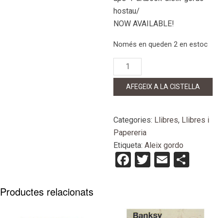
hostau/
NOW AVAILABLE!
Només en queden 2 en estoc
quantitat
de
Push
AFEGEIX A LA CISTELLA
Ups
-
Vol.
Categories:
Llibres
,
Llibres i
II
Papereria
(Artbook)
Etiqueta:
Aleix gordo
Facebook
Twitter
Email
Com
Productes relacionats