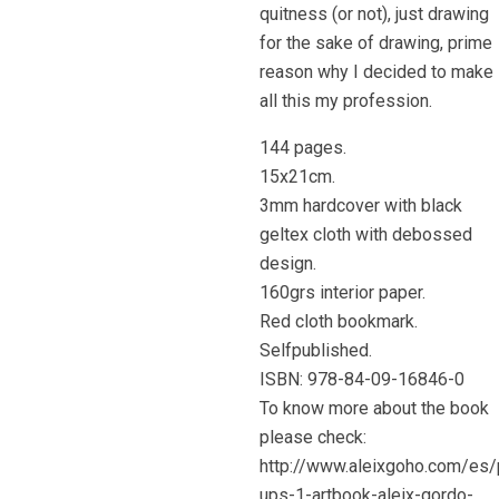
quitness (or not), just drawing
for the sake of drawing, prime
reason why I decided to make
all this my profession.
144 pages.
15x21cm.
3mm hardcover with black
geltex cloth with debossed
design.
160grs interior paper.
Red cloth bookmark.
Selfpublished.
ISBN: 978-84-09-16846-0
To know more about the book
please check:
http://www.aleixgoho.com/es/
ups-1-artbook-aleix-gordo-