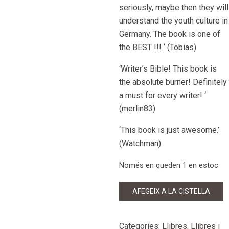
seriously, maybe then they will
understand the youth culture in
Germany. The book is one of
the BEST !!! ‘ (Tobias)
‘Writer’s Bible! This book is
the absolute burner! Definitely
a must for every writer! ‘
(merlin83)
‘This book is just awesome.’
(Watchman)
Només en queden 1 en estoc
quantitat
AFEGEIX A LA CISTELLA
de
Odem
-
Categories:
Llibres
,
Llibres i