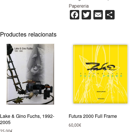
On
Papereria
The
Facebook
Twitter
Email
Com
Run
(German
Edition)
Productes relacionats
Lake & Gino Fuchs, 1992-
Futura 2000 Full Frame
2005
60,00
€
25,00
€