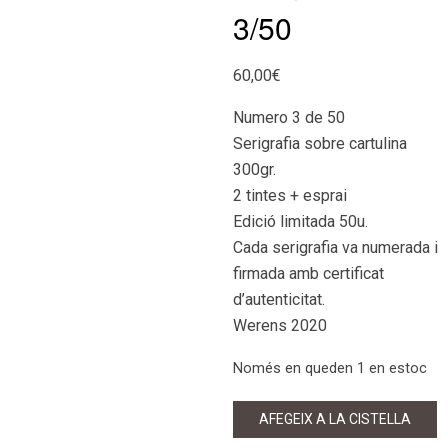
3/50
60,00
€
Numero 3 de 50
Serigrafia sobre cartulina
300gr.
2 tintes + esprai
Edició limitada 50u.
Cada serigrafia va numerada i
firmada amb certificat
d’autenticitat.
Werens 2020
Només en queden 1 en estoc
quantitat
AFEGEIX A LA CISTELLA
de