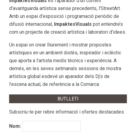
ImpaktesVisuals
és l’aparador d’un corrent
d’avantguarda artística sense precedents, l’StreetArt.
Amb un espai d’exposició i programació periòdic de
difusió internacional,
ImpaktesVisuals
pot entendre’s
com un projecte de creació artística i laboratori d’idees.
Un espai on crear lliurement i mostrar propostes
artístiques en un ambient distès, inspirador i eclèctic
que aporta a l’artista medís tècnics i experiència. A
demés, en les seves setmanals sessions de mostra
artística global esdevé un aparador dels Dj’s de
l’escena actual, de referència a la Comarca.
BUTLLETI
Subscriu-te per rebre informació i ofertes destacades.
Nom: