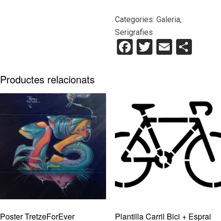
Serigrafia
DronAttack
Categories:
Galeria
,
3/50
Serigrafies
Facebook
Twitter
Email
Com
Productes relacionats
Poster TretzeForEver
Plantilla Carril Bici + Esprai