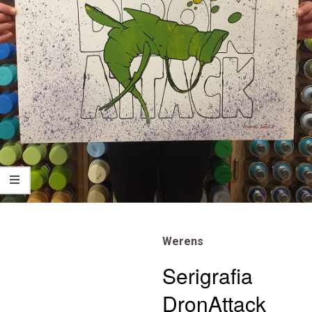
Werens
Serigrafia
DronAttack