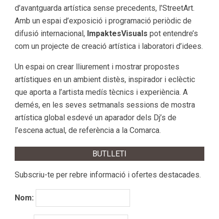
d’avantguarda artística sense precedents, l’StreetArt.
Amb un espai d’exposició i programació periòdic de
difusió internacional,
ImpaktesVisuals
pot entendre’s
com un projecte de creació artística i laboratori d’idees.
Un espai on crear lliurement i mostrar propostes
artístiques en un ambient distès, inspirador i eclèctic
que aporta a l’artista medís tècnics i experiència. A
demés, en les seves setmanals sessions de mostra
artística global esdevé un aparador dels Dj’s de
l’escena actual, de referència a la Comarca.
BUTLLETI
Subscriu-te per rebre informació i ofertes destacades.
Nom: