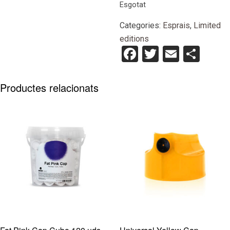
Esgotat
Categories:
Esprais
,
Limited
editions
Facebook
Twitter
Email
Com
Productes relacionats