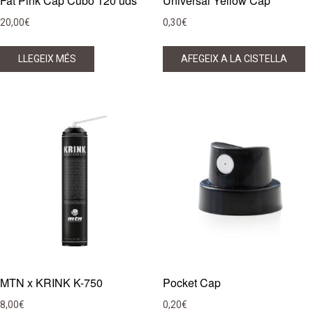
Fat Pink Cap Cubo 120 uds
Universal Yellow Cap
20,00
€
0,30
€
LLEGEIX MÉS
AFEGEIX A LA CISTELLA
MTN x KRINK K-750
Pocket Cap
8,00
€
0,20
€