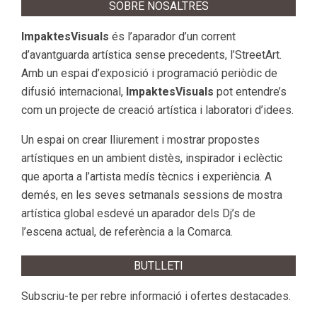
SOBRE NOSALTRES
ImpaktesVisuals
és l’aparador d’un corrent
d’avantguarda artística sense precedents, l’StreetArt.
Amb un espai d’exposició i programació periòdic de
difusió internacional,
ImpaktesVisuals
pot entendre’s
com un projecte de creació artística i laboratori d’idees.
Un espai on crear lliurement i mostrar propostes
artístiques en un ambient distès, inspirador i eclèctic
que aporta a l’artista medís tècnics i experiència. A
demés, en les seves setmanals sessions de mostra
artística global esdevé un aparador dels Dj’s de
l’escena actual, de referència a la Comarca.
BUTLLETI
Subscriu-te per rebre informació i ofertes destacades.