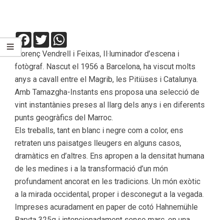
Facebook
Twitter
WhatsApp
Llorenç Vendrell i Feixas, Il·luminador d’escena i
fotògraf. Nascut el 1956 a Barcelona, ha viscut molts
anys a cavall entre el Magrib, les Pitiüses i Catalunya.
Amb Tamazgha-Instants ens proposa una selecció de
vint instantànies preses al llarg dels anys i en diferents
punts geogràfics del Marroc.
Els treballs, tant en blanc i negre com a color, ens
retraten uns paisatges lleugers en alguns casos,
dramàtics en d’altres. Ens apropen a la densitat humana
de les medines i a la transformació d’un món
profundament ancorat en les tradicions. Un món exòtic
a la mirada occidental, proper i desconegut a la vegada.
Impreses acuradament en paper de cotó Hahnemühle
Baryta 325g i intencionadament sense marc, en una