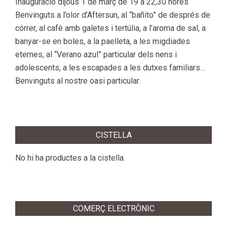
Inauguració dijous 1 de març de 19 a 22,30 hores
Benvinguts a l’olor d’Aftersun, al “bañito” de després de
córrer, al cafè amb galetes i tertúlia, a l’aroma de sal, a
banyar-se en boles, a la paelleta, a les migdiades
eternes, al “Verano azul” particular dels nens i
adolescents, a les escapades a les dutxes familiars…
Benvinguts al nostre oasi particular.
2018-
02-
CISTELLA
21
No hi ha productes a la cistella.
COMERÇ ELECTRÒNIC