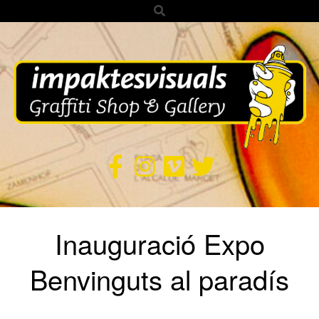
Search
Skip
to
content
IMPAKTES
VISUALS
Secondary
Inauguració Expo
Navigation
Menu
Benvinguts al paradís