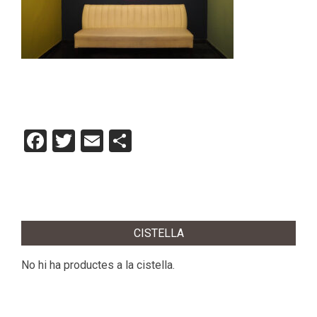
Facebook
Twitter
Email
Comparteix
2012-
10-
CISTELLA
16
No hi ha productes a la cistella.