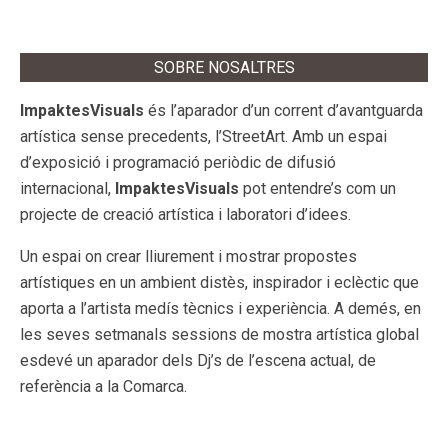
SOBRE NOSALTRES
ImpaktesVisuals
és l’aparador d’un corrent d’avantguarda
artística sense precedents, l’StreetArt. Amb un espai
d’exposició i programació periòdic de difusió
internacional,
ImpaktesVisuals
pot entendre’s com un
projecte de creació artística i laboratori d’idees.
Un espai on crear lliurement i mostrar propostes
artístiques en un ambient distès, inspirador i eclèctic que
aporta a l’artista medís tècnics i experiència. A demés, en
les seves setmanals sessions de mostra artística global
esdevé un aparador dels Dj’s de l’escena actual, de
referència a la Comarca.