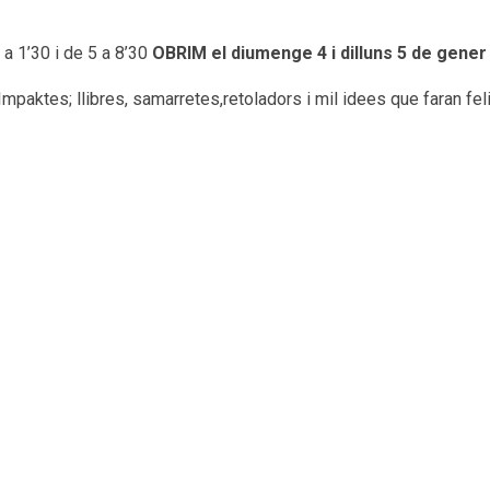
 a 1’30 i de 5 a 8’30
OBRIM el diumenge 4 i dilluns 5 de gene
paktes; llibres, samarretes,retoladors i mil idees que faran fel