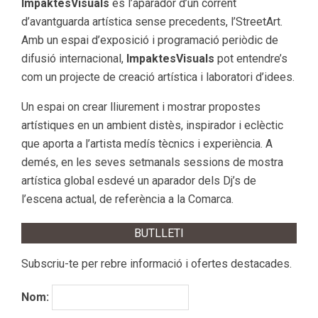
ImpaktesVisuals
és l’aparador d’un corrent
d’avantguarda artística sense precedents, l’StreetArt.
Amb un espai d’exposició i programació periòdic de
difusió internacional,
ImpaktesVisuals
pot entendre’s
com un projecte de creació artística i laboratori d’idees.
Un espai on crear lliurement i mostrar propostes
artístiques en un ambient distès, inspirador i eclèctic
que aporta a l’artista medís tècnics i experiència. A
demés, en les seves setmanals sessions de mostra
artística global esdevé un aparador dels Dj’s de
l’escena actual, de referència a la Comarca.
BUTLLETI
Subscriu-te per rebre informació i ofertes destacades.
Nom: