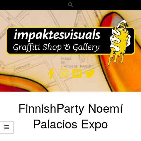
Search
Skip
to
content
IMPAKTES
VISUALS
Secondary
FinnishParty Noemí
Navigation
Menu
Palacios Expo