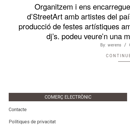
Organitzem i ens encarreguem
d’StreetArt amb artistes del paí
producció de festes artístiques amb
dj’s. podeu veure’n una m
2020-
By:
werens
05-
CONTINU
16
COMERÇ ELECTRÒNIC
Contacte
Polítiques de privacitat