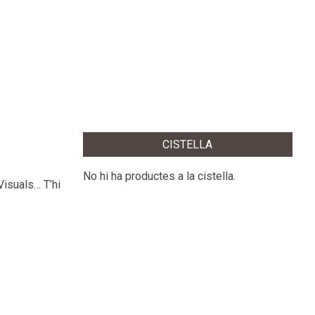
CISTELLA
No hi ha productes a la cistella.
Visuals… T’hi