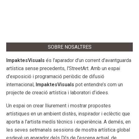
SOBRE NOSALTRES
ImpaktesVisuals
és l’aparador d’un corrent d’avantguarda
artística sense precedents, l’StreetArt. Amb un espai
d’exposició i programació periòdic de difusió
internacional,
ImpaktesVisuals
pot entendre’s com un
projecte de creació artística i laboratori d’idees.
Un espai on crear lliurement i mostrar propostes
artístiques en un ambient distès, inspirador i eclèctic que
aporta a l’artista medís tècnics i experiència. A demés, en
les seves setmanals sessions de mostra artística global
esdevé un aparador dels Dj’s de l’escena actual, de