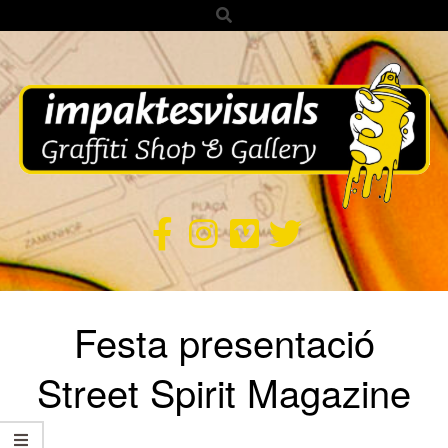
Search
Skip
to
content
IMPAKTES
VISUALS
Secondary
Festa presentació
Navigation
Menu
Street Spirit Magazine