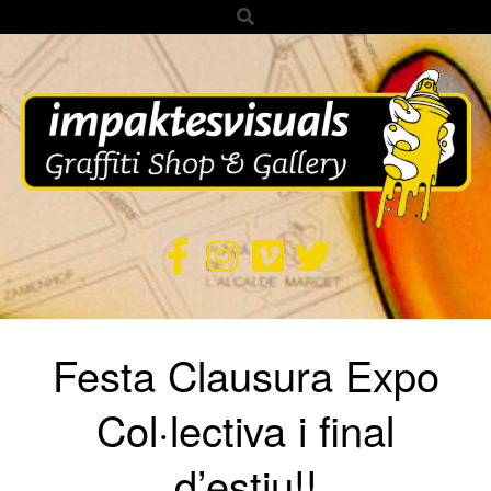
Search
Skip
to
content
IMPAKTES
VISUALS
Secondary
Festa Clausura Expo
Navigation
Menu
Col·lectiva i final
d’estiu!!