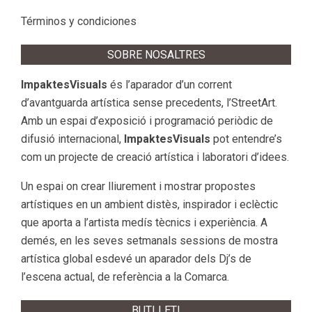
Términos y condiciones
SOBRE NOSALTRES
ImpaktesVisuals
és l’aparador d’un corrent
d’avantguarda artística sense precedents, l’StreetArt.
Amb un espai d’exposició i programació periòdic de
difusió internacional,
ImpaktesVisuals
pot entendre’s
com un projecte de creació artística i laboratori d’idees.
Un espai on crear lliurement i mostrar propostes
artístiques en un ambient distès, inspirador i eclèctic
que aporta a l’artista medís tècnics i experiència. A
demés, en les seves setmanals sessions de mostra
artística global esdevé un aparador dels Dj’s de
l’escena actual, de referència a la Comarca.
BUTLLETI