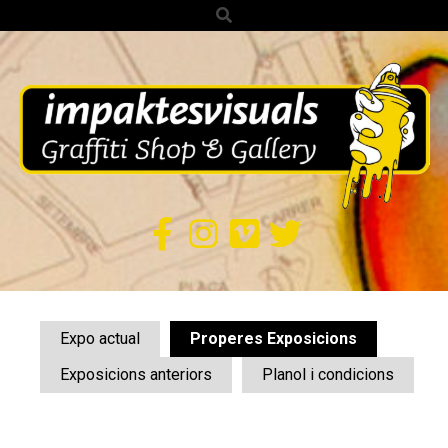
Search
Skip
to
content
IMPAKTES
VISUALS
Secondary
Navigation
Expo actual
Properes Exposicions
Menu
Exposicions anteriors
Planol i condicions