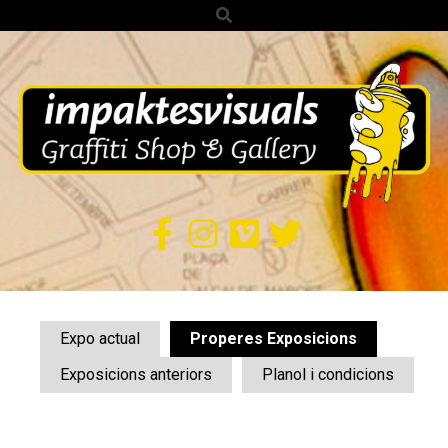
Search
Skip
to
content
IMPAKTES
VISUALS
Secondary
Navigation
Expo actual
Properes Exposicions
Menu
Exposicions anteriors
Planol i condicions