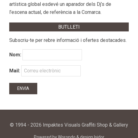
artística global esdevé un aparador dels Dj’s de
l’escena actual, de referència a la Comarca.
BUTLLETI
Subscriu-te per rebre informació i ofertes destacades.
Nom:
Mail:
© 1994 - 2026 Impaktes Visuals Graffiti Shop & Gallery
Powered by
Worondo
& design
Isidor