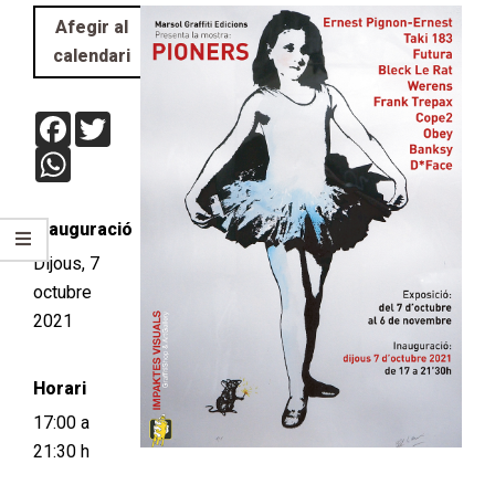
Afegir al
calendari
Facebook
Twitter
WhatsApp
Inauguració
Dijous, 7
octubre
2021
Horari
17:00 a
21:30 h