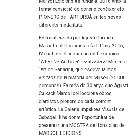
Marsol Edicions es funda el 2018 amb la
ferma convicció de donar a conèixer els
PIONERS de l´ART URBÀ en les seves
diferents modalitats.
Editorial creada per Agustí Caixach
Marsol, col·leccionista d´art. L’any 2015,
l’Agustí és el comissari de l´exposició
“WERENS Art Urbà” realitzada al Museu d
´Art de Sabadell, que esdevé la més
visitada de la història del Museu (25.000
persones). Fa més de 30 anys que Agustí
Caixach Marsol col·lecciona obres
d’artistes pioners de cada corrent
artística. La Galeria Impaktes Visuals de
Sabadell li ha donat l´oportunitat de
presentar una MOSTRA del fons d’art de
MARSOL EDICIONS .