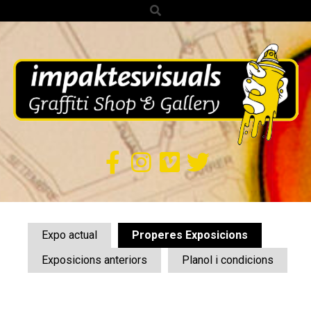
Search
Skip
to
content
IMPAKTES
VISUALS
Secondary
Navigation
Expo actual
Properes Exposicions
Menu
Exposicions anteriors
Planol i condicions