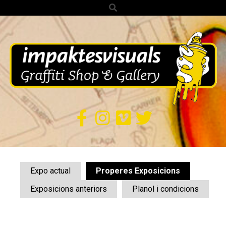
Search
Skip
to
content
IMPAKTES
VISUALS
Secondary
Navigation
Expo actual
Properes Exposicions
Menu
Exposicions anteriors
Planol i condicions