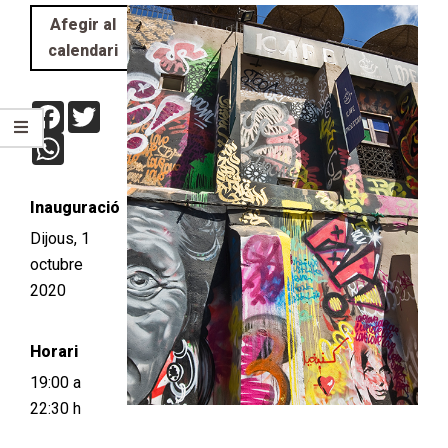
Afegir al
calendari
Facebook
Twitter
WhatsApp
Inauguració
Dijous, 1
octubre
2020
Horari
19:00 a
22:30 h