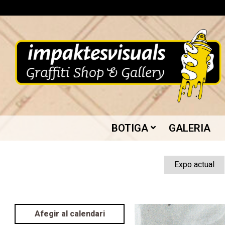
Skip
to
content
IMPAKTES
BOTIGA
GALERIA
VISUALS
Expo actual
Afegir al calendari