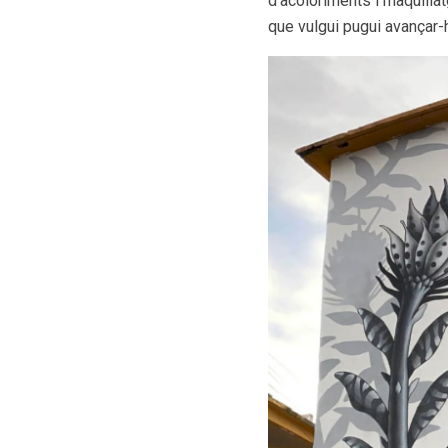
d’acoloriments i maquillat
que vulgui pugui avançar-hi