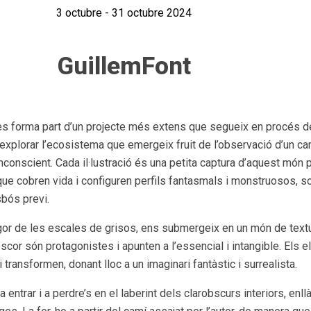
3 octubre - 31 octubre 2024
GuillemFont
s forma part d’un projecte més extens que segueix en procés de
a explorar l’ecosistema que emergeix fruit de l’observació d’un ca
inconscient. Cada il·lustració és una petita captura d’aquest món 
ue cobren vida i configuren perfils fantasmals i monstruosos, so
sbós previ.
rigor de les escales de grisos, ens submergeix en un món de textu
 foscor són protagonistes i apunten a l’essencial i intangible. Els 
 transformen, donant lloc a un imaginari fantàstic i surrealista.
entrar i a perdre’s en el laberint dels clarobscurs interiors, enll