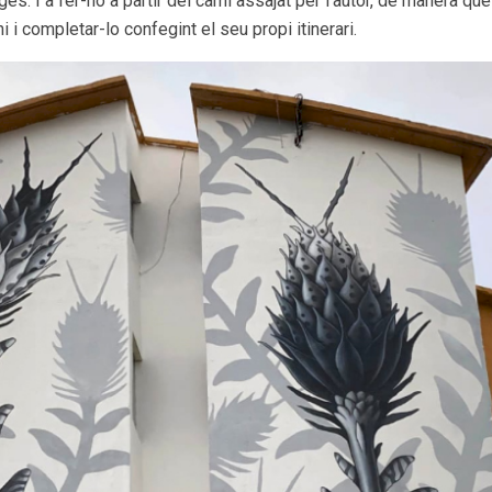
ges. I a fer-ho a partir del camí assajat per l’autor, de manera q
 i completar-lo confegint el seu propi itinerari.