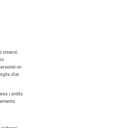
 creació.
mí
personal on
rgits d’un
res i ordits
elements
à