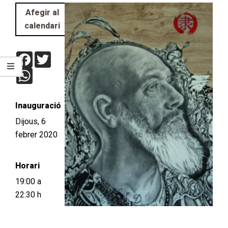
Afegir al
calendari
Facebook
Twitter
WhatsApp
Inauguració
Dijous, 6
febrer 2020
Horari
19:00 a
22:30 h