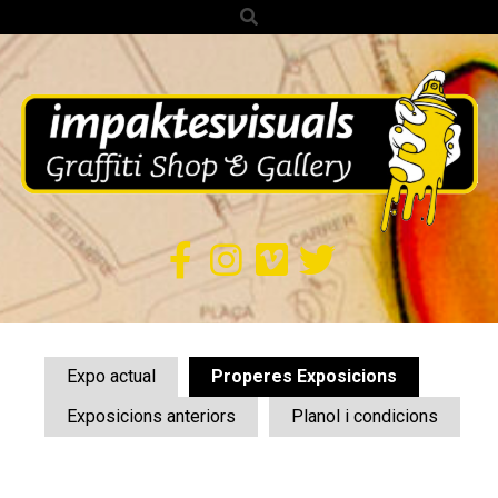
Search
Skip
to
content
IMPAKTES
VISUALS
Secondary
Navigation
Expo actual
Properes Exposicions
Menu
Exposicions anteriors
Planol i condicions