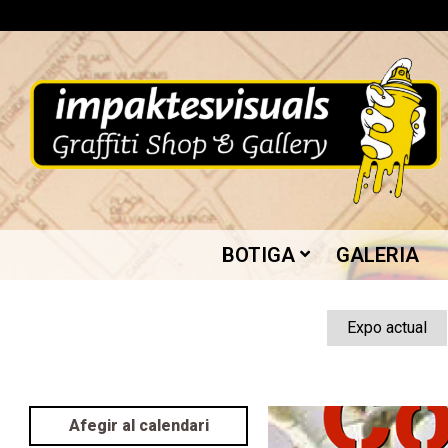
Skip
to
content
IMPAKTES
BOTIGA
GALERIA
VISUALS
Expo actual
Afegir al calendari